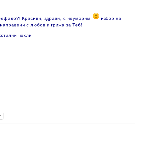
 Бефадо?! Красиви, здрави, с неуморим
избор на
 направени с любов и грижа за Теб!
кстилни чехли