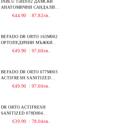
INBLU 158D102 ДАМСКИ
АНАТОМИЧНИ САНДАЛИ
ОТ ЕСТЕСТВЕНА КОЖА,
€44.90
87.82лв.
БЕЖОВИ
BEFADO DR ORTO 163M002
ОРТОПЕДИЧНИ МЪЖКИ
ОБУВКИ ЗА ГИПСИРАН ИЛИ
€49.90
97.60лв.
СВРЪХ ОТЕКЪЛ КРАК
BEFADO DR ORTO 077M003
ACTIFRESH SANITIZED
ОРТОПЕДИЧНИ САНДАЛИ
€49.90
97.60лв.
ЗА ОТЕКЪЛ КРАК, СИВИ
DR ORTO ACTIFRESH
SANITIZED 078D004
ОРТОПЕДИЧНИ ДАМСКИ
€39.90
78.04лв.
ЧЕХЛИ ЗА МНОГО ОТЕКЪЛ
КРАК, БЕЖОВИ