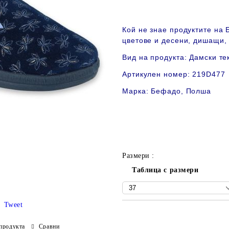
Кой не знае продуктите на
цветове и десени, дишащи,
Вид на продукта: Дамски те
Артикулен номер: 219D477
Марка: Бефадо, Полша
Размери :
Таблица с размери
Tweet
Добави в желани
продукта
Сравни