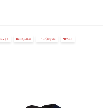
памук
панделки
платформа
чехли