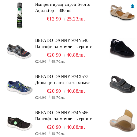
Импрегниращ спрей Svorto
Aqua stop - 300 ml
€12.90
25.23лв.
BEFADO DANNY 974Y540
Пантофи за момче - черни с
коли
€20.90
40.88лв.
€24.90
48.70лв.
BEFADO DANNY 974X573
Дишащи пантофи за момче -
сини с топка
€20.90
40.88лв.
€24.90
48.70лв.
BEFADO DANNY 974Y586
Пантофи за момче - черни с
динозавър
€20.90
40.88лв.
€24.90
48.70лв.