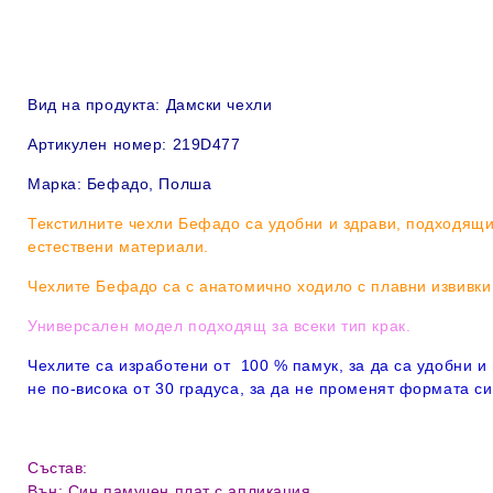
Вид на продукта:
Дамски чехли
Артикулен номер: 219D477
Марка: Бефадо, Полша
Текстилните чехли Бефадо са удобни и здрави, подходящи
естествени материали.
Чехлите Бефадо са с анатомично ходило с плавни извивк
Универсален модел подходящ за всеки тип крак.
Чехлите са изработени от 100 % памук, за да са удобни и
не по-висока от 30 градуса, за да не променят формата си
Състав:
Вън: Син памучен плат с апликация