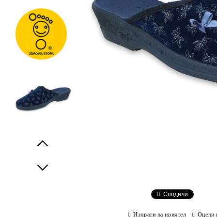
Prev
Next
Сподели
Изпрати на приятел
Оцени 