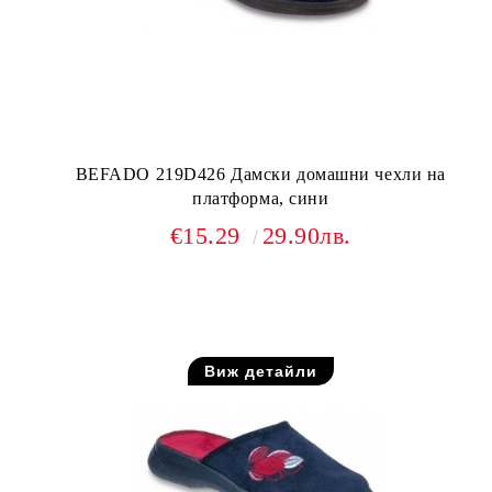
BEFADO 219D426 Дамски домашни чехли на
платформа, сини
€15.29
29.90лв.
Изчерпан!
Виж детайли