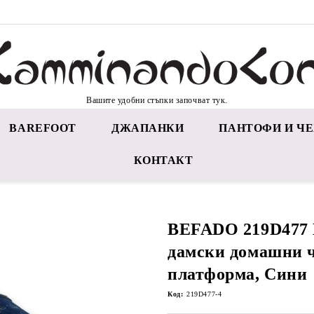
Вашите удобни стъпки започват тук.
BAREFOOT
ДЖАПАНКИ
ПАНТОФИ И ЧЕ
КОНТАКТ
BEFADO 219D477
дамски домашни ч
платформа, Сини
Код:
219D477-4