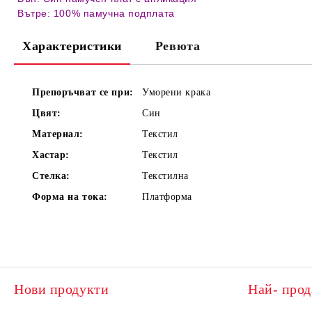
Вътре: 100% памучна подплата
Характеристики
Ревюта
Препоръчват се при:
Уморени крака
Цвят:
Син
Материал:
Текстил
Хастар:
Текстил
Стелка:
Текстилна
Форма на тока:
Платформа
Нови продукти
Най- прод