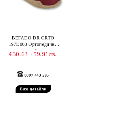
BEFADO DR ORTO
197D003 Ортопедични
дамски обувки с
€30.63
59.91лв.
подплатата Silber с
активни сребърни йони ,
Бордо
0897 443 595
Виж детайли