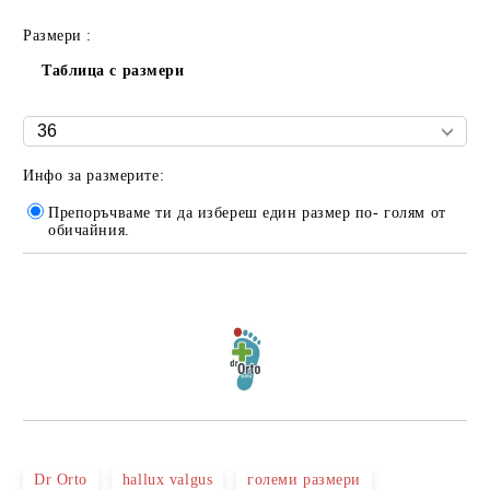
Размери :
Таблица с размери
Инфо за размерите:
Препоръчваме ти да избереш един размер по- голям от
обичайния.
Добави в желани
Dr Orto
hallux valgus
големи размери