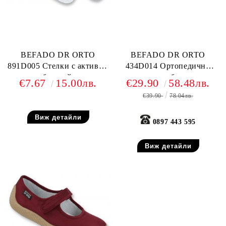
BEFADO DR ORTO
BEFADO DR ORTO
891D005 Стелки с активни
434D014 Ортопедични
сребърни йони
дамски обувки с
€7.67
15.00лв.
€29.90
58.48лв.
подплатата Silber с
€39.90
78.04лв.
активни сребърни йони ,
Черни
Виж детайли
0897 443 595
Виж детайли