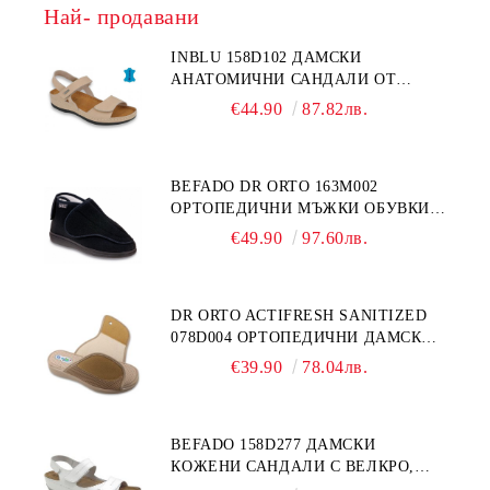
Най- продавани
INBLU 158D102 ДАМСКИ
АНАТОМИЧНИ САНДАЛИ ОТ
ЕСТЕСТВЕНА КОЖА, БЕЖОВИ
€44.90
87.82лв.
BEFADO DR ORTO 163M002
ОРТОПЕДИЧНИ МЪЖКИ ОБУВКИ
ЗА ГИПСИРАН ИЛИ СВРЪХ
€49.90
97.60лв.
ОТЕКЪЛ КРАК
DR ORTO ACTIFRESH SANITIZED
078D004 ОРТОПЕДИЧНИ ДАМСКИ
ЧЕХЛИ ЗА МНОГО ОТЕКЪЛ КРАК,
€39.90
78.04лв.
БЕЖОВИ
BEFADO 158D277 ДАМСКИ
КОЖЕНИ САНДАЛИ С ВЕЛКРО,
БЕЛИ