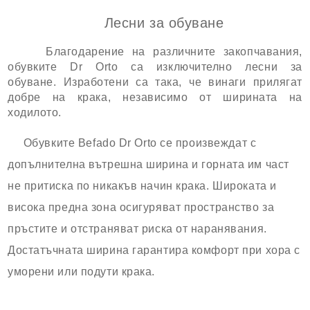
Лесни за обуване
Благодарение на различните закопчавания,
обувките Dr Orto са изключително лесни за
обуване.
Изработени са така, че винаги прилягат
добре на крака, независимо от ширината на
ходилото.
Обувките Befado Dr Orto се произвеждат с
допълнителна вътрешна ширина и горната им част
не притиска по никакъв начин крака. Широката и
висока предна зона осигуряват пространство за
пръстите и отстраняват риска от наранявания.
Достатъчната ширина гарантира комфорт при хора с
уморени или подути крака.