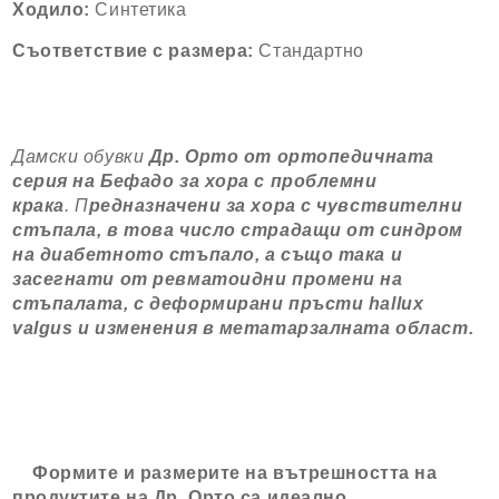
Ходило:
Синтетика
Съответствие с размера:
Стандартно
Дамски обувки
Др. Орто от ортопедичната
серия на Бефадо за хора с проблемни
крака
.
П
редназначени за хора с чувствителни
стъпала, в това число страдащи от синдром
на диабетното стъпало, а също така и
засегнати от ревматоидни промени на
стъпалата, с деформирани пръсти hallux
valgus и изменения в метатарзалната област.
Формите и размерите на вътрешността на
продуктите на Др. Орто са идеално