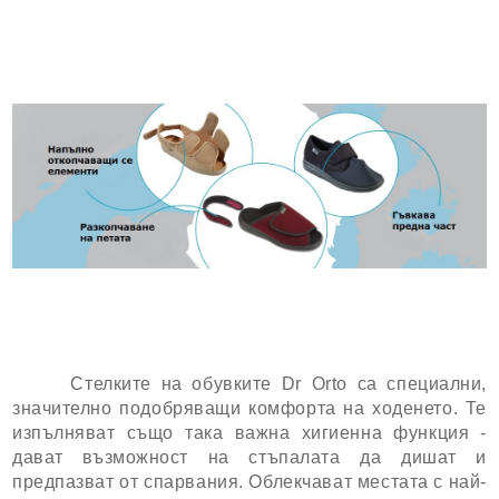
Стелките на обувките Dr Orto са специални,
значително подобряващи комфорта на ходенето. Те
изпълняват също така важна хигиенна функция -
дават възможност на стъпалата да дишат и
предпазват от спарвания. Облекчават местата с най-