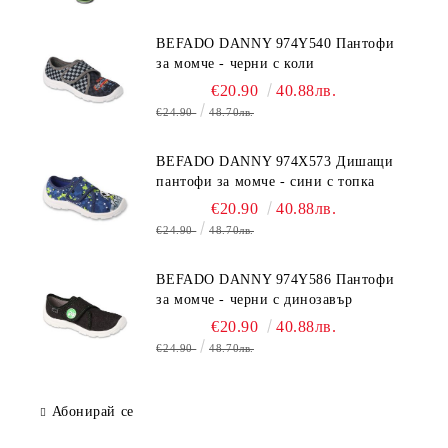
BEFADO DANNY 974Y540 Пантофи
за момче - черни с коли
€20.90
40.88лв.
€24.90
48.70лв.
BEFADO DANNY 974X573 Дишащи
пантофи за момче - сини с топка
€20.90
40.88лв.
€24.90
48.70лв.
BEFADO DANNY 974Y586 Пантофи
за момче - черни с динозавър
€20.90
40.88лв.
€24.90
48.70лв.
Абонирай се