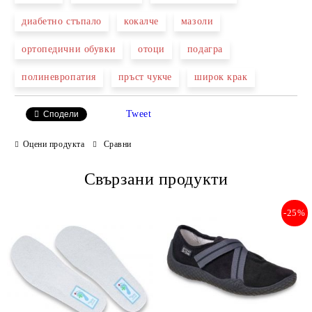
диабетно стъпало
кокалче
мазоли
ортопедични обувки
отоци
подагра
полиневропатия
пръст чукче
широк крак
Tweet
Сподели
Оцени продукта
Сравни
Свързани продукти
-25%