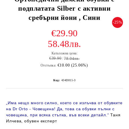
подплатата Silber с активни
сребърни йони , Сини
-25%
€29.90
58.48лв.
Каталожна цена:
€39.90
78.04лв.
€10.00 (25.06%)
Отстъпка:
Код:
434D015-3
„
Има нещо много силно, което се излъчва от обувките
на Dr Orto - Човещина! Да, това са обувки пълни с
човещина, при всяка стъпка, във всеки детайл
.“
Таня
Илчева, обувен експерт