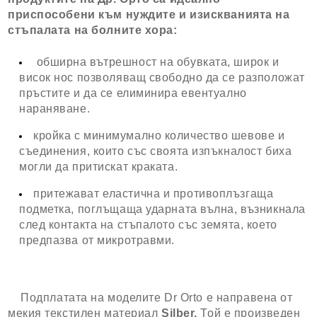
приспособени към нуждите и изискванията на
стъпалата на болните хора:
обширна вътрешност на обувката, широк и
висок нос позволяващ свободно да се разположат
пръстите и да се елиминира евентуално
нараняване.
кройка с минимумално количество шевове и
съединения, които със своята изпъкналост биха
могли да притискат краката.
притежават еластична и противоплъзгаща
подметка, поглъщаща ударната вълна, възникнала
след контакта на стъпалото със земята, което
предпазва от микротравми.
Подплатата на моделите Dr Orto е направена от
мекия текстилен материал
Silber.
Той е произведен