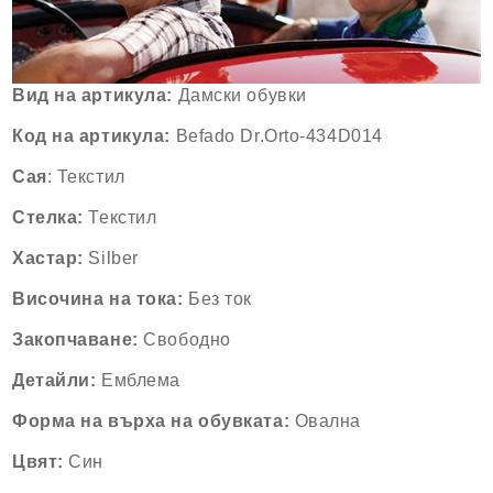
Вид на артикула:
Дамски обувки
Код на артикула:
Befado Dr.Orto-434D014
Сая
: Текстил
Стелка:
Текстил
Хастар:
Silber
Височина на тока:
Без ток
Закопчаване:
Свободно
Детайли:
Емблема
Форма на върха на обувката:
Овална
Цвят:
Син