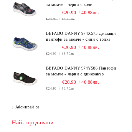
за момче - черни с коли
€20.90
40.88лв.
€24.90
48.70лв.
BEFADO DANNY 974X573 Дишащи
пантофи за момче - сини с топка
€20.90
40.88лв.
€24.90
48.70лв.
BEFADO DANNY 974Y586 Пантофи
за момче - черни с динозавър
€20.90
40.88лв.
€24.90
48.70лв.
Абонирай се
Най- продавани