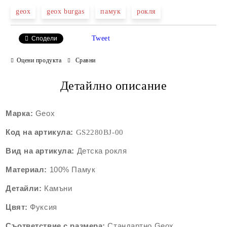
geox
geox burgas
памук
рокля
Tweet
Сподели
Оцени продукта
Сравни
Детайлно описание
Марка:
Geox
Код на артикула:
GS2280B
J-00
Вид на артикула:
Детскa рокля
Материал:
100% Памук
Детайли:
Камъни
Цвят:
Фуксия
Съответствие с размера:
Стандартно Geox