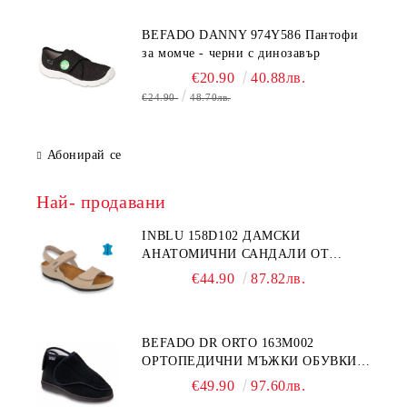
BEFADO DANNY 974Y586 Пантофи
за момче - черни с динозавър
€20.90
40.88лв.
€24.90
48.70лв.
Абонирай се
Най- продавани
INBLU 158D102 ДАМСКИ
АНАТОМИЧНИ САНДАЛИ ОТ
ЕСТЕСТВЕНА КОЖА, БЕЖОВИ
€44.90
87.82лв.
BEFADO DR ORTO 163M002
ОРТОПЕДИЧНИ МЪЖКИ ОБУВКИ
ЗА ГИПСИРАН ИЛИ СВРЪХ
€49.90
97.60лв.
ОТЕКЪЛ КРАК