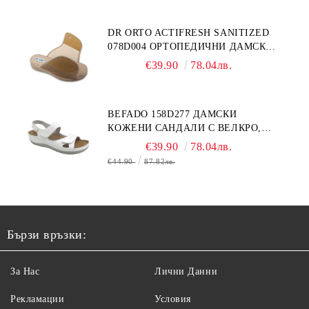
DR ORTO ACTIFRESH SANITIZED
078D004 ОРТОПЕДИЧНИ ДАМСКИ
ЧЕХЛИ ЗА МНОГО ОТЕКЪЛ КРАК,
€39.90
78.04лв.
БЕЖОВИ
BEFADO 158D277 ДАМСКИ
КОЖЕНИ САНДАЛИ С ВЕЛКРО,
БЕЛИ
€39.90
78.04лв.
€44.90
87.82лв.
Бързи връзки:
За Нас
Лични Данни
Рекламации
Условия