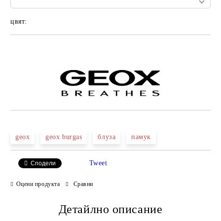
цвят:
Добави в желани
geox
geox burgas
блуза
памук
Tweet
Сподели
Оцени продукта
Сравни
Детайлно описание