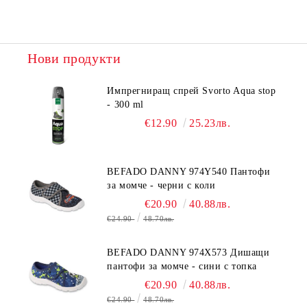
Нови продукти
Импрегниращ спрей Svorto Aqua stop
- 300 ml
€12.90
25.23лв.
BEFADO DANNY 974Y540 Пантофи
за момче - черни с коли
€20.90
40.88лв.
€24.90
48.70лв.
BEFADO DANNY 974X573 Дишащи
пантофи за момче - сини с топка
€20.90
40.88лв.
€24.90
48.70лв.