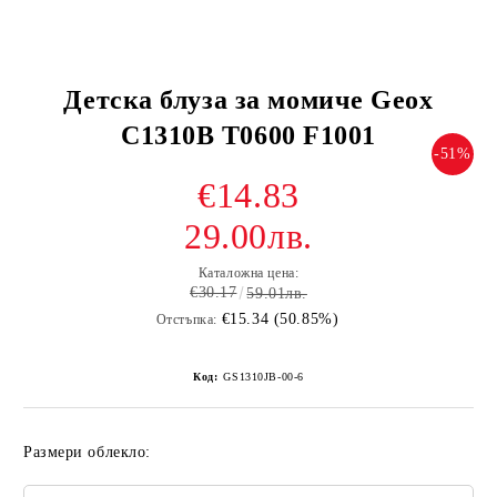
Детска блуза за момиче Geox
C1310B T0600 F1001
-51%
€14.83
29.00лв.
Каталожна цена:
€30.17
59.01лв.
€15.34 (50.85%)
Отстъпка:
Код:
GS1310JB-00-6
Размери облекло: