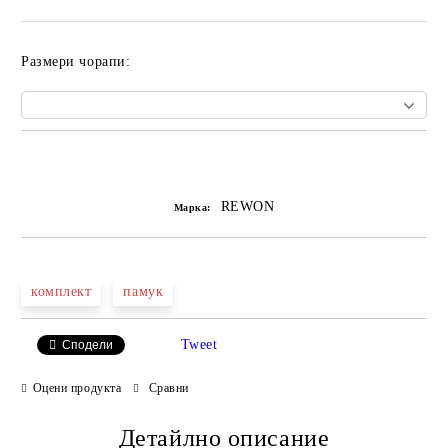
Размери чорапи:
Добави в желани
REWON
Марка:
комплект
памук
Tweet
Сподели
Оцени продукта
Сравни
Детайлно описание