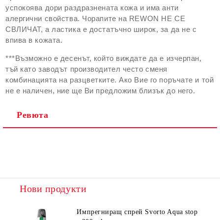
успокоява дори раздразнената кожа и има анти
алергични свойства. Чорапите на REWON НЕ СЕ
СВЛИЧАТ, а ластика е достатъчно широк, за да не с
впива в кожата.
***Възможно е десенът, който виждате да е изчерпан,
тъй като заводът производител често сменя
комбинацията на разцветките. Ако Вие го поръчате и той
не е наличен, ние ще Ви предложим близък до него.
Ревюта
Нови продукти
Импрегниращ спрей Svorto Aqua stop