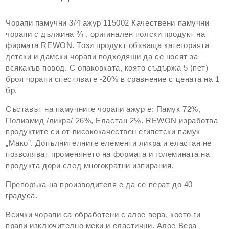
Чорапи памучни 3/4 ажур 115002 Качествени памучни
чорапи с дължина ¾ , оригинален полски продукт на
фирмата REWON. Този продукт обхваща категорията
детски и дамски чорапи подходящи да се носят за
всякакъв повод. С опаковката, която съдържа 5 (пет)
броя чорапи спестявате -20% в сравнение с цената на 1
бр.
Съставът на памучните чорапи ажур е: Памук 72%,
Полиамид /ликра/ 26%, Еластан 2%. REWON изработва
продуктите си от висококачествен египетски памук
„Мако”. Допълнителните елементи ликра и еластан не
позволяват променянето на формата и големината на
продукта дори след многократни изпирания.
Препоръка на производителя е да се перат до 40
градуса.
Всички чорапи са обработени с алое вера, което ги
прави изключително меки и еластични. Алое Вера