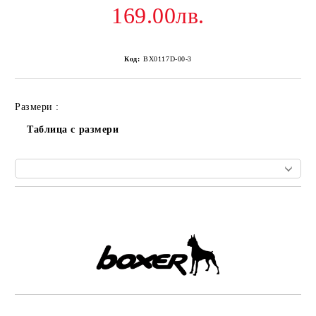
169.00лв.
Код:
BX0117D-00-3
Размери :
Таблица с размери
Добави в желани