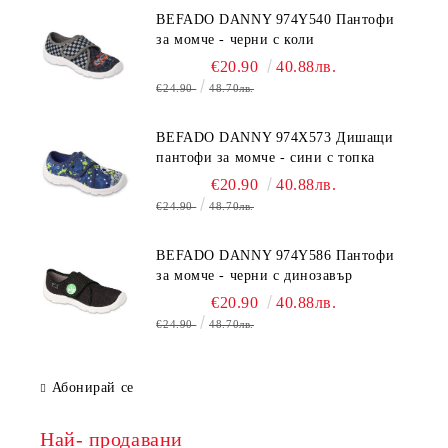
BEFADO DANNY 974Y540 Пантофи
за момче - черни с коли
€20.90
40.88лв.
€24.90
48.70лв.
BEFADO DANNY 974X573 Дишащи
пантофи за момче - сини с топка
€20.90
40.88лв.
€24.90
48.70лв.
BEFADO DANNY 974Y586 Пантофи
за момче - черни с динозавър
€20.90
40.88лв.
€24.90
48.70лв.
Абонирай се
Най- продавани