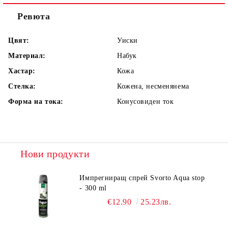
Ревюта
Цвят:
Уиски
Материал:
Набук
Хастар:
Кожа
Стелка:
Кожена, несменянема
Форма на тока:
Конусовиден ток
Нови продукти
Импрегниращ спрей Svorto Aqua stop
- 300 ml
€12.90
25.23лв.