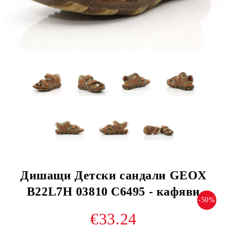
Дишащи Детски сандали GEOX
B22L7H 03810 C6495 - кафяви
-50%
€33.24