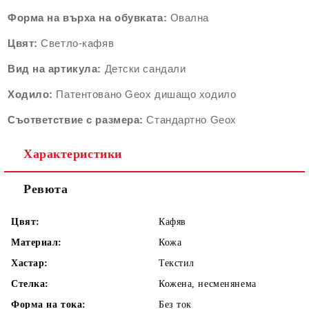
Форма на върха на обувката:
Овална
Цвят:
Светло-кафяв
Вид на артикула:
Детски сандали
Ходило:
Патентовано Geox дишащо ходило
Съответствие с размера:
Стандартно Geox
Характеристики
Ревюта
Цвят:
Кафяв
Материал:
Кожа
Хастар:
Текстил
Стелка:
Кожена, несменянема
Форма на тока:
Без ток