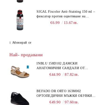
SIGAL Fixcolor Anti-Staining 150 ml –
фиксатор против оцветяване на
чорапи
€6.99
13.67лв.
Абонирай се
Най- продавани
INBLU 158D102 ДАМСКИ
АНАТОМИЧНИ САНДАЛИ ОТ
ЕСТЕСТВЕНА КОЖА, БЕЖОВИ
€44.90
87.82лв.
BEFADO DR ORTO 163M002
ОРТОПЕДИЧНИ МЪЖКИ ОБУВКИ
ЗА ГИПСИРАН ИЛИ СВРЪХ
€49.90
97.60лв.