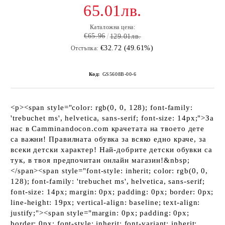
65.01лв.
Каталожна цена:
€65.96
129.01лв.
€32.72 (49.61%)
Отстъпка:
Код:
GS5608B-00-6
<p><span style="color: rgb(0, 0, 128); font-family:
'trebuchet ms', helvetica, sans-serif; font-size: 14px;">За
нас в Camminandocon.com крачетата на твоето дете
са важни! Правилната обувка за всяко едно краче, за
всеки детски характер! Най-добрите детски обувки са
тук, в твоя предпочитан онлайн магазин!&nbsp;
</span><span style="font-style: inherit; color: rgb(0, 0,
128); font-family: 'trebuchet ms', helvetica, sans-serif;
font-size: 14px; margin: 0px; padding: 0px; border: 0px;
line-height: 19px; vertical-align: baseline; text-align:
justify;"><span style="margin: 0px; padding: 0px;
border: 0px; font-style: inherit; font-variant: inherit;