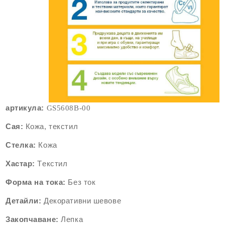
артикула:
GS5608B-00
Сая:
Кожа, т
екстил
Стелка:
Кожа
Хастар:
Tекстил
Форма на тока:
Без ток
Детайли:
Декоративни шевове
Закопчаване:
Лепка