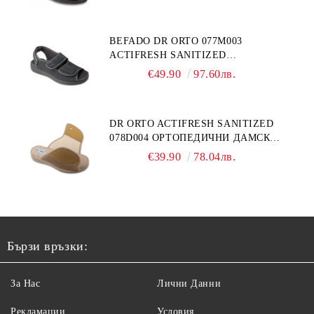
ОТЕКЪЛ КРАК
BEFADO DR ORTO 077M003
ACTIFRESH SANITIZED
ОРТОПЕДИЧНИ САНДАЛИ ЗА
€49.90
97.60лв.
ОТЕКЪЛ КРАК, СИВИ
DR ORTO ACTIFRESH SANITIZED
078D004 ОРТОПЕДИЧНИ ДАМСКИ
ЧЕХЛИ ЗА МНОГО ОТЕКЪЛ КРАК,
€39.90
78.04лв.
БЕЖОВИ
Бързи връзки:
За Нас
Лични Данни
Рекламации
Условия