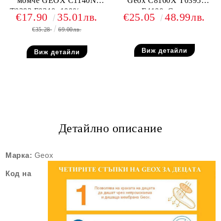
момче GEOX C1140N
Geox C8160X T0395
T0292 F0210, 100% памук
F4100, Синя
€17.90
35.01лв.
€25.05
48.99лв.
€35.28
69.00лв.
Виж детайли
Виж детайли
Детайлно описание
Марка:
Geox
Код на