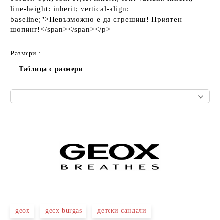
line-height: inherit; vertical-align:
baseline;">Невъзможно е да сгрешиш! Приятен
шопинг!</span></span></p>
Размери :
Таблица с размери
Добави в желани
geox
geox burgas
детски сандали