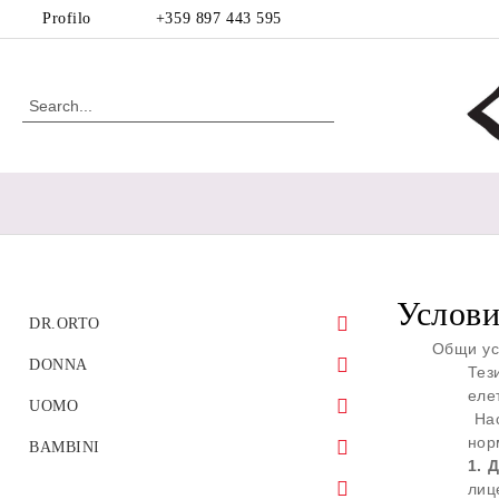
Profilo
+359 897 443 595
Услови
DR.ORTO
Общи ус
DONNA
Тез
еле
Scarpe sportive
UOMO
Scarpe ortopediche per piede diabetico
Нас
нор
Sandali
Ortopediche
BAMBINI
Scarpe ortopediche per calli
1.
Ballerine
Stivaletti
Scarpe bambina
лиц
Scarpe ortopediche per i piedi gonfi