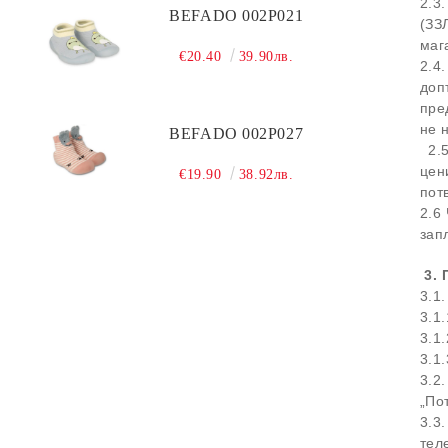
2.3
BEFADO 002P021
CLEANING
Cleaning
Waterproofing
(ЗЗ
маг
Cura
€20.40
39.90лв.
2.4
доп
Cleaning
пре
не 
BEFADO 002P027
2.5
цен
€19.90
38.92лв.
пот
2.6
зап
3.
3.1
3.1
3.1
3.1
3.2
„По
3.3
тел