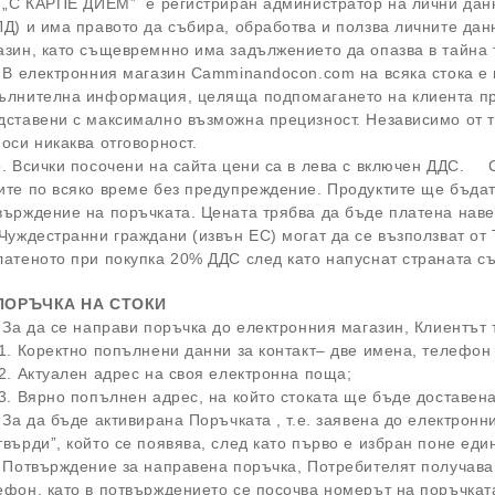
. „С КАРПЕ ДИЕМ” е регистриран администратор на лични дан
ЛД) и има правото да събира, обработва и ползва личните дан
азин, като същевремнно има задължението да опазва в тайна 
. В електронния магазин Camminandocon.com на всяка стока е 
ълнителна информация, целяща подпомагането на клиента при
дставени с максимално възможна прецизност. Независимо от т
носи никаква отговорност.
. Всички посочени на сайта цени са в лева с включен ДДС. 
ите по всяко време без предупреждение. Продуктите ще бъдат
върждение на поръчката. Цената трябва да бъде платена нав
 Чуждестранни граждани (извън ЕС) могат да се възползват от 
латеното при покупка 20% ДДС след като напуснат страната с
 ПОРЪЧКА НА СТОКИ
. За да се направи поръчка до електронния магазин, Клиентъ
.1. Коректно попълнени данни за контакт– две имена, телефон
.2. Актуален адрес на своя електронна поща;
.3. Вярно попълнен адрес, на който стоката ще бъде доставена
. За да бъде активирана Поръчката , т.е. заявена до електрон
твърди”, който се появява, след като първо е избран поне ед
. Потвърждение за направена поръчка, Потребителят получава
ефон, като в потвърждението се посочва номерът на поръчката,