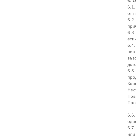
6. 
6.1
от 
6.2
при
6.3
ети
6.4
нег
въз
дог
6.5
про
Кон
Нес
Пов
Про
6.6
едн
6.7
или