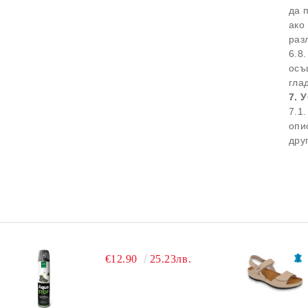
да 
ако
раз
6.8
осъ
гла
7.
7.1
опи
дру
€12.90
25.23лв.