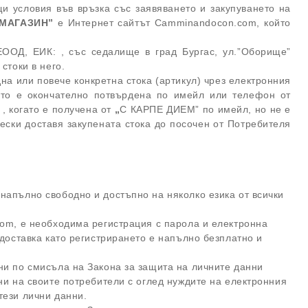
и условия във връзка със заявяването и закупуването на
 МАГАЗИН”
е Интернет сайтът Camminandocon.com, който
ООД, ЕИК: , със седалище в град Бургас, ул.”Оборище”
стоки в него.
на или повече конкретна стока (артикул) чрез електронния
гато е окончателно потвърдена по имейл или телефон от
, когато е получена от
„
С КАРПЕ ДИЕМ” по имейл, но не е
ески доставя закупената стока до посочен от Потребителя
.
напълно свободно и достъпно на няколко езика от всички
om, е необходима регистрация с парола и електронна
 доставка като регистрирането е напълно безплатно и
ни по смисъла на Закона за защита на личните данни
ни на своите потребители с оглед нуждите на електронния
тези лични данни.