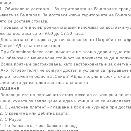
азници.
.1. Обикновена доставка – За територията на България:в срок 
ъчката за България. За доставки извън територията на Българи
оято се доставя стоката.
. Продавачите в електронния магазин използват за доставки к
ове за доставка са от 9.00 до 17.30 часа.
. Доставката се извършва до точно посочен от Потребителя а
„Спиди“ АД в съответния град.
. При Camminandocon.com, клиентът не плаща дори и една стот
ин обвързан с минимална стойност на покупката за да я получ
. Всяка пратка е застрахована, като застраховката е за смет
. Ако Потребителят не осигури достъп и условия за предаване 
де до посочения офис на „Спиди“ АД да получи в срок стоката,
ължението да изпълни заявената доставка.
 ПЛАЩАНЕ
. Заплащането на поръчаната стока може да се извърши по няк
щане, сумата за заплащане е една и съща и не се начислява
.1. С „наложен платеж” - плащане в брой на куриера при дос
.2. С кредитна или дебитна карта.
2. С Paypal
.4. По банков път, чрез банков превод