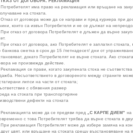
ОТКАЗ ОТ ДОГОВОРА. РЕКЛАМАЦИЯ
. Потребителят има право на рекламация или връщане на заку
получаване на стоката.
. Отказ от договора може да се направи и пред куриера при дос
чини, които са извън Потребителя и не се дължат на непрео
. При отказ от договора Потребителят е длъжен да върне закуп
кет.
. При отказ от договора, ако Потребителят е заплатил стоката
о банкова сметка в срок до 15 /петнадесет/ дни от упражняван
становяват, докато Потребителят не върне стоката. Ако стокат
овора не произвежда действие.
. Рекламация се прави, когато закупената стока не съответств
дажба. Несъответствието в договореното между страните може 
статирани липси на части от стоката;
ъответствие с обявения размер
реда на стоката при транспортиряне
изводствени дефекти на стоката
. Рекламацията може да се предяви пред
„
С КАРПЕ ДИЕМ"
на 
овременно с това Потребителят трябва да върне стоката в д
. При рекламация Потребителят може да избере замяна на кон
 друг цвят, или връщане на стоката срещу възстановяване на 