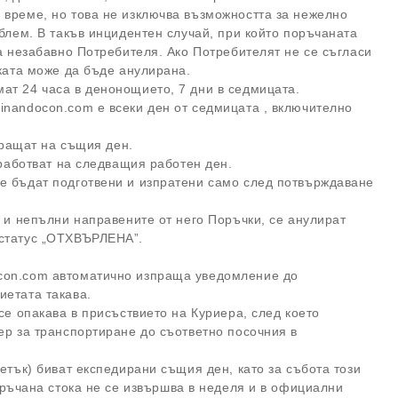
 време, но това не изключва възможността за нежелно
облем. В такъв инцидентен случай, при който поръчаната
ва незабавно Потребителя. Ако Потребителят не се съгласи
ъчката може да бъде анулирана.
мат 24 часа в денонощието, 7 дни в седмицата.
nandocon.com е всеки ден от седмицата , включително
изпращат на същия ден.
 обработват на следващия работен ден.
е бъдат подготвени и изпратени само след потвърждаване
и и непълни направените от него Поръчки, се анулират
ят статус „ОТХВЪРЛЕНА”.
con.com автоматично изпраща уведомление до
приетата такава.
се опакава в присъствието на Куриера, след което
ер за транспортиране до съответнo посочния в
етък) биват експедирани същия ден, като за събота този
ръчана стока не се извършва в неделя и в официални