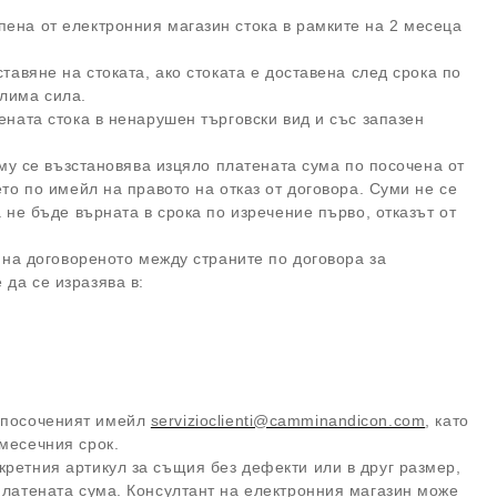
пена от електронния магазин стока в рамките на 2 месеца
тавяне на стоката, ако стоката е доставена след срока по
долима сила.
ената стока в ненарушен търговски вид и със запазен
, му се възстановява изцяло платената сума по посочена от
ето по имейл на правото на отказ от договора. Суми не се
а не бъде върната в срока по изречение първо, отказът от
а на договореното между страните по договора за
да се изразява в:
посоченият имейл
servizioclienti@camminandicon.com
, като
вумесечния срок.
кретния артикул за същия без дефекти или в друг размер,
платената сума. Консултант на електронния магазин може