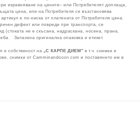
 при изравняване на цените– или Потребителят доплаща,
 същата цена, или на Потребителя се възстановява
я артикул е по-ниска от платената от Потребителя цена.
бричен дефект или повреди при транспорта, се
 (стоката не е скъсана, надраскана, носена, прана,
реба. Запазена оригинална опаковка и етикет.
m е собственост на
„
С КАРПЕ ДИЕМ”
в т.ч. снимки и
тове, снимки от Camminandocon.com и поставянето им в