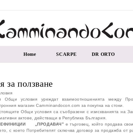
Home
SCARPE
DR ORTO
я за ползване
ловия
и Общи условия уреждат взаимоотношенията между Прода
тронния магазин Camminandocon.com за покупка на стоки.
тоящите Общи условия са съобразени с изискванията на Зако
мативни актове, действащи в Република България.
 ДЕФИНИЦИИ
„ПРОДАВАЧ”
е търговец, който продава сво
ето, с което Потребителят сключва договор за продажба от 