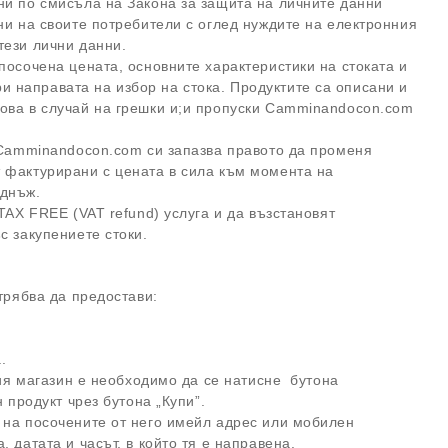
ни по смисъла на Закона за защита на личните данни
ни на своите потребители с оглед нуждите на електронния
тези лични данни.
посочена цената, основните характеристики на стоката и
 направата на избор на стока. Продуктите са описани и
ова в случай на грешки и;и пропуски Camminandocon.com
Camminandocon.com си запазва правото да променя
 фактурирани с цената в сила към момента на
еднъж.
TAX FREE (VAT refund) услуга и да възстановят
ъс закупениете стоки.
т трябва да предостави:
.
ния магазин е необходимо да се натисне бутона
ин продукт чрез бутона „Купи”.
 на посочените от него имейл адрес или мобилен
 датата и часът, в който тя е направена.