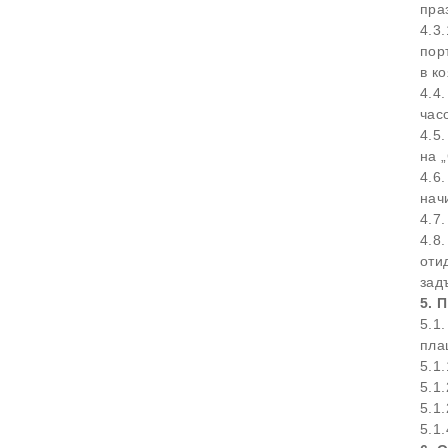
пр
4.3
пор
в к
4.4
час
4.5
на 
4.6
нач
4.7
4.8
оти
зад
5.
5.1
пла
5.1
5.1
5.1.
5.1