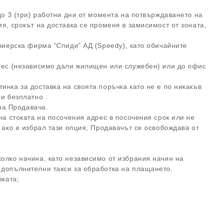
до 3 (три) работни дни от момента на потвърждаването на
я, срокът на доставка се променя в замисимост от зоната,
уриерска фирма “Спиди” АД (Speedy), като обичайните
дрес (независимо дали жилищен или служебен) или до офис
инка за доставка на своята поръчка като не е по никакъв
и безплатно .
ка на Продавача.
на стоката на посочения адрес в посочения срок или не
 ако е избрал тази опция, Продавачът се освобождава от
олко начина, като независимо от избрания начин на
т допълнителни такси за обработка на плащането.
тавката;