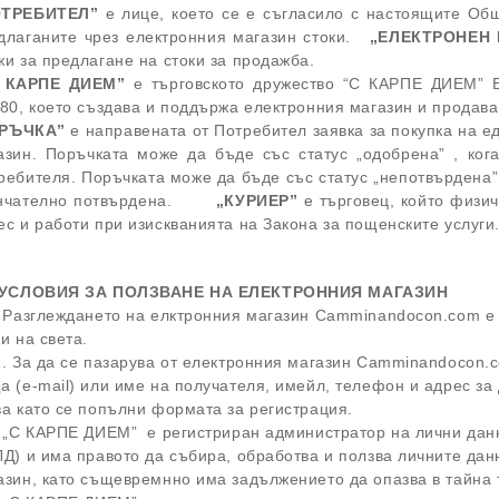
ОТРЕБИТЕЛ”
e лице, което се е съгласило с настоящите Общ
длаганите чрез електронния магазин стоки.
„ЕЛЕКТРОНЕН
жи за предлагане на стоки за продажба.
 КАРПЕ ДИЕМ”
е търговското дружество “С КАРПЕ ДИЕМ” Е
:80, което създава и поддържа електронния магазин и продава 
РЪЧКА”
е направената от Потребител заявка за покупка на ед
азин. Поръчката може да бъде със статус „одобрена” , ко
ребителя. Поръчката може да бъде със статус „непотвърдена” 
ончателно потвърдена.
„КУРИЕР”
е търговец, който физич
ес и работи при изискванията на Закона за пощенските услуги
 УСЛОВИЯ ЗА ПОЛЗВАНЕ НА ЕЛЕКТРОННИЯ МАГАЗИН
. Разглеждането на елктронния магазин Camminandocon.com е 
ки на света.
. За да се пазарува от електронния магазин Camminandocon.c
а (e-mail) или име на получателя, имейл, телефон и адрес за
ва като се попълни формата за регистрация.
. „С КАРПЕ ДИЕМ” е регистриран администратор на лични дан
ЛД) и има правото да събира, обработва и ползва личните дан
азин, като същевремнно има задължението да опазва в тайна 