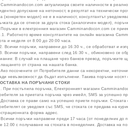
. Camminandocon.com актуализира своите наличности в реално
идентно допускане на неточност, в резултат на технически пр
ка (конкретен модел) не е в наличност, консултантът уведомя
ъчката да се отнесе за друга стока (аналогичен модел), пор
. Поръчки в електронния магазин Camminandocon.com се прие
.1. Работното време консултантите на онлайн магазина Cammi
ота и неделя от 8:00 до 20:00 часа.
.2. Всички поръчки, направени до 16:30 ч., се обработват и 
.3. Всички поръчки, направени след 16:30 ч., обикновено се
мание: В случай на плащане чрез банков превод, поръчките щ
плащането от страна на нашата банка.
. Ако посочените от Потребителя данни са некоректни, неточн
ади невъзможност да бъдат изпълнени. Такива поръчки нос
ДОСТАВКА НА ПОРЪЧАНИ СТОКИ
. При постъпила поръчка, Електронният магазин Camminando
ребителя за приетата поръчка чрез имейл, SMS за успешно 
. Доставка се прави само на успешно приети поръчки. Стоката 
ребителят се уведомя със SMS, че стоката се предава на кури
истрационната форма адрес.
. Всички поръчки направени преди 17 часа (от понеделник до п
 е 12.00 с получаване на стоката в понеделник.
Доставка на по