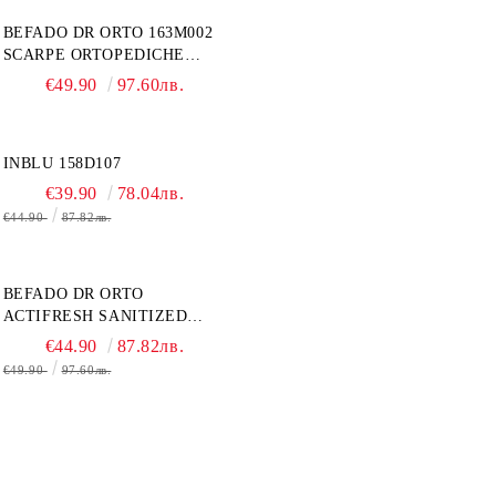
BEFADO DR ORTO 163M002
SCARPE ORTOPEDICHE
UOMO
€49.90
97.60лв.
INBLU 158D107
€39.90
78.04лв.
€44.90
87.82лв.
BEFADO DR ORTO
ACTIFRESH SANITIZED
077D005
€44.90
87.82лв.
€49.90
97.60лв.