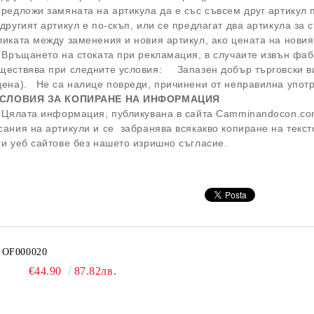
предложи замяната на артикула да е със съвсем друг артикул
 другият артикул е по-скъп, или се предлагат два артикула за
ликата между заменения и новия артикул, ако цената на нови
. Връщането на стоката при рекламация, в случаите извън фа
ществява при следните условия: Запазен добър търговски вид
дена). Не са налице повреди, причинени от неправилна упот
 УСЛОВИЯ ЗА КОПИРАНЕ НА ИНФОРМАЦИЯ
. Цялата информация, публикувана в сайта Camminandocon.co
сания на артикули и се забранява всякакво копиране на текс
ги уеб сайтове без нашето изришно съгласие.
OF000020
€44.90
87.82лв.