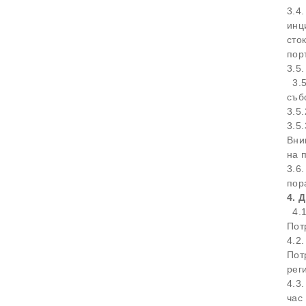
3.4
инц
сто
пор
3.5
3.5
съб
3.5
3.5
Вни
на 
3.6
пор
4. 
4.1
Пот
4.2
Пот
рег
4.3
час