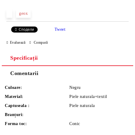
geox
Tweet
Сподели
Evaluează
Compară
Specificații
Comentarii
Culoare:
Negru
Material:
Piele naturala+textil
Captuseala :
Piele naturala
Branțuri:
Forma toc:
Conic