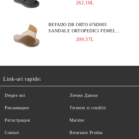
GRI
262.10L
BEFADO DR ORTO 676D003
SANDALE ORTOPEDICI FEMEI,
BLEUMARINE
209.57L
Link-uri rapide:
Despre noi
Лични Данни
Рекламации
Termeni si conditii
Регистрация
Marime
Contact
Returnare Produs