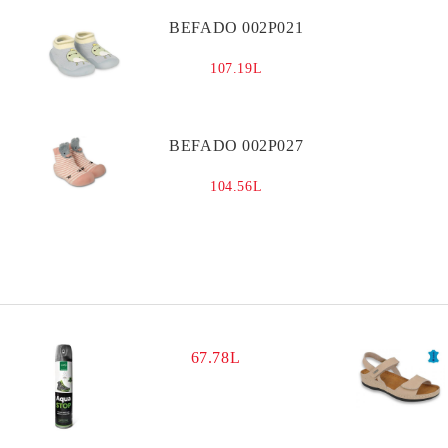
CLEANING
Denim
Cleaning
Waterproofing
BEFADO 002P021
Care
107.19L
Cleaning
BEFADO 002P027
104.56L
67.78L