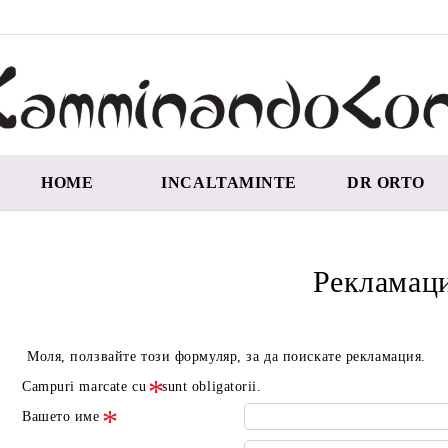
HOME
INCALTAMINTE
DR ORTO
Рекламац
Моля, ползвайте този формуляр, за да поискате рекламация.
Campuri marcate cu
sunt obligatorii.
Вашето име