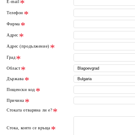
E-mail
Телефон
Фирма
Адрес
Адрес (продължение)
Град
Област
Държава
Пощенски код
Причина
Стоката отваряна ли е?
Стока, която се връща