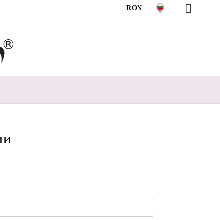
RON
ии