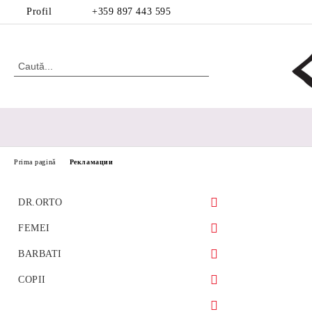
Profil
+359 897 443 595
Prima pagină
Рекламации
DR.ORTO
FEMEI
Pantofi sport
BARBATI
Pantofi ortopedici pentru piciorul
diabetic
Sandale
Ortopedic
COPII
Pantofi ortopedici pentru calusuri
Balerini
Bocanci
Incaltaminte fete 29-40