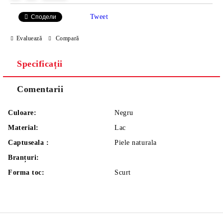
Tweet
Сподели
Evaluează
Compară
Specificații
Comentarii
Culoare:
Negru
Material:
Lac
Captuseala :
Piele naturala
Branțuri:
Forma toc:
Scurt