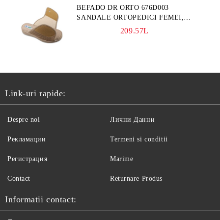
BEFADO DR ORTO 676D003
SANDALE ORTOPEDICI FEMEI,
BLEUMARINE
209.57L
Link-uri rapide:
Despre noi
Лични Данни
Рекламации
Termeni si conditii
Регистрация
Marime
Contact
Returnare Produs
Informatii contact: