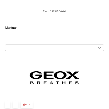
Cod:
GS0515D-00-1
Marime:
Îmi doresc
geox