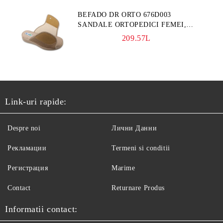
BEFADO DR ORTO 676D003
SANDALE ORTOPEDICI FEMEI,
BLEUMARINE
209.57L
Link-uri rapide:
Despre noi
Лични Данни
Рекламации
Termeni si conditii
Регистрация
Marime
Contact
Returnare Produs
Informatii contact: