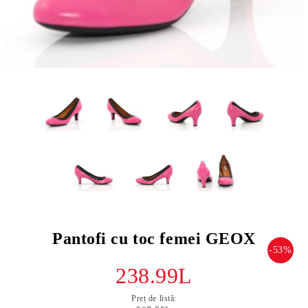
Pantofi cu toc femei GEOX
-53%
238.99L
Preț de listă: