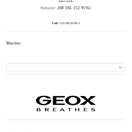
507.55L
268.56L (52.91%)
Reducere:
Cod:
GS1662D-00-1
Marime:
Îmi doresc