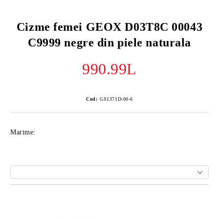
Cizme femei GEOX D03T8C 00043
C9999 negre din piele naturala
990.99L
Cod:
GS1371D-00-6
Marime:
Îmi doresc