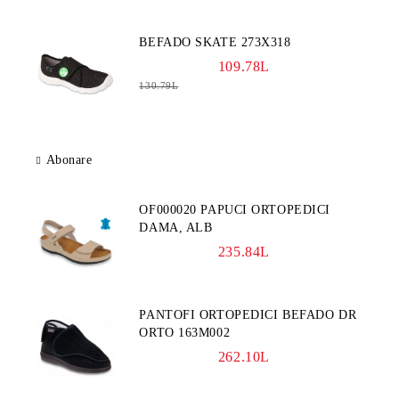
BEFADO SKATE 273X318
109.78L
130.79L
Abonare
OF000020 PAPUCI ORTOPEDICI
DAMA, ALB
235.84L
PANTOFI ORTOPEDICI BEFADO DR
ORTO 163M002
262.10L