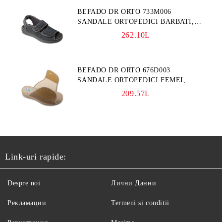
BEFADO DR ORTO 733M006
SANDALE ORTOPEDICI BARBATI,
GRI
262.10L
BEFADO DR ORTO 676D003
SANDALE ORTOPEDICI FEMEI,
BLEUMARINE
209.57L
Link-uri rapide:
Despre noi
Лични Данни
Рекламации
Termeni si conditii