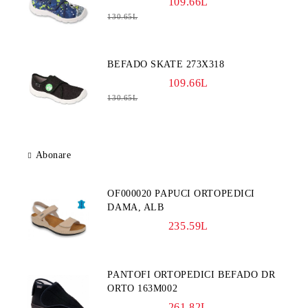
109.66L
130.65L
BEFADO SKATE 273X318
109.66L
130.65L
Abonare
OF000020 PAPUCI ORTOPEDICI
DAMA, ALB
235.59L
PANTOFI ORTOPEDICI BEFADO DR
ORTO 163M002
261.82L