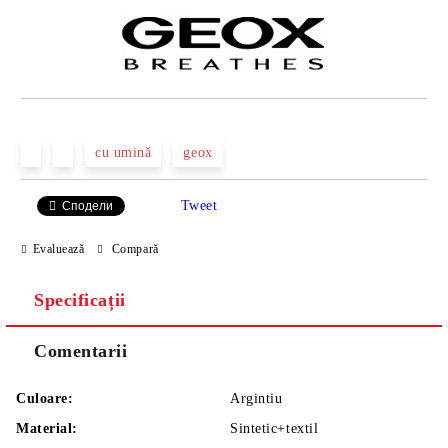
cu umină
geox
Tweet
Сподели
Evaluează
Compară
Specificații
Comentarii
Culoare:
Argintiu
Material:
Sintetic+textil