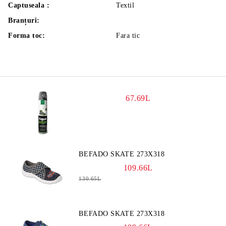
Captuseala :
Textil
Branțuri:
Forma toc:
Fara tic
67.69L
BEFADO SKATE 273X318
109.66L
130.65L
BEFADO SKATE 273X318