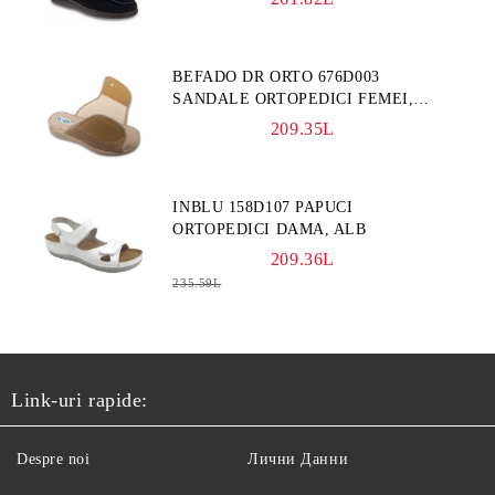
BEFADO DR ORTO 676D003
SANDALE ORTOPEDICI FEMEI,
BLEUMARINE
209.35L
INBLU 158D107 PAPUCI
ORTOPEDICI DAMA, ALB
209.36L
235.59L
Link-uri rapide:
Despre noi
Лични Данни