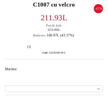
C1007 cu velcro
-43%
211.93L
Preț de listă:
372.90L
160.97L (43.17%)
Reducere:
(1)
Cod:
GS5630B-00-2
Marime:
Îmi doresc