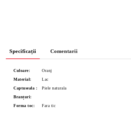
Specificații
Comentarii
Culoare:
Oranj
Material:
Lac
Captuseala :
Piele naturala
Branțuri:
Forma toc:
Fara tic