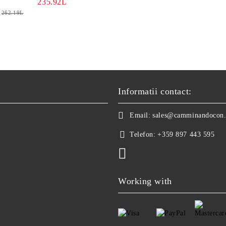
235.92L
ORTOPEDICI FEMEI
262.19L
Informatii contact:
Email:
sales@camminandocon
Telefon:
+359 897 443 595
Working with