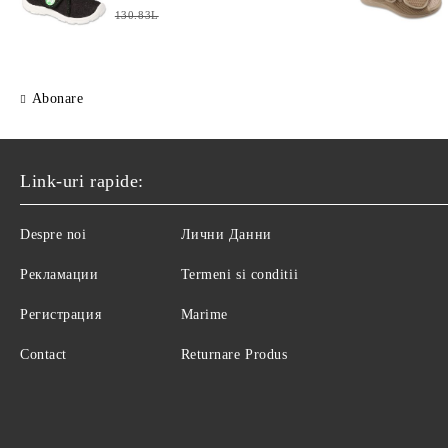
130.83L
Abonare
Link-uri rapide:
Despre noi
Лични Данни
Рекламации
Termeni si conditii
Регистрация
Marime
Contact
Returnare Produs