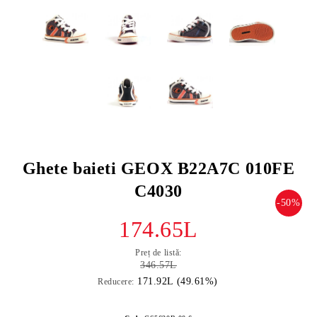
Ghete baieti GEOX B22A7C 010FE
C4030
-50%
174.65L
Preț de listă:
346.57L
171.92L (49.61%)
Reducere: