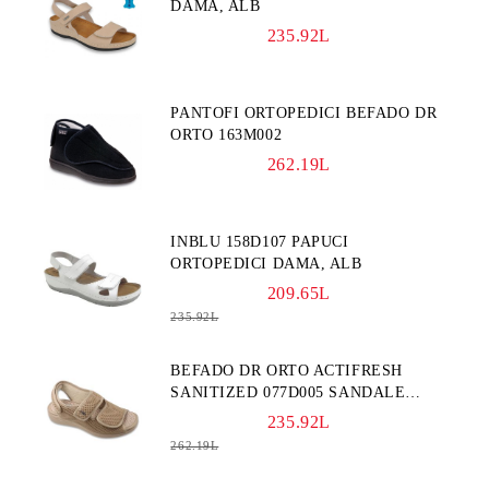
DAMA, ALB
235.92L
PANTOFI ORTOPEDICI BEFADO DR
ORTO 163M002
262.19L
INBLU 158D107 PAPUCI
ORTOPEDICI DAMA, ALB
209.65L
235.92L
BEFADO DR ORTO ACTIFRESH
SANITIZED 077D005 SANDALE
ORTOPEDICI FEMEI
235.92L
262.19L