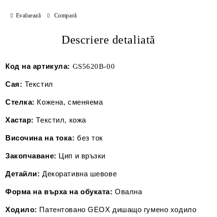
Evaluează
Compară
Descriere detaliată
Код на артикула:
GS5620B-00
Сая:
Текстил
Стелка:
Кожена, сменяема
Хастар:
Текстил, кожа
Височина на тока:
без ток
Закопчаване:
Цип и връзки
Детайли:
Декоративна шевове
Форма на върха на обуката:
Овална
Ходило:
Патентовано GEOX дишащо гумено ходило