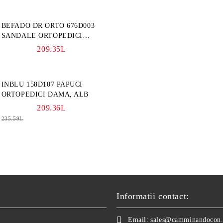
BEFADO DR ORTO 676D003
SANDALE ORTOPEDICI
FEMEI, BLEUMARINE
209.35L
INBLU 158D107 PAPUCI
ORTOPEDICI DAMA, ALB
209.36L
235.59L
Informatii contact:
Email:
sales@camminandocon