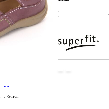
Marime:
Îmi doresc
Tweet
ă
Compară