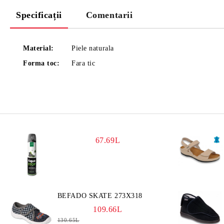
Specificații
Comentarii
Material:
Piele naturala
Forma toc:
Fara tic
67.69L
BEFADO SKATE 273X318
109.66L
130.65L