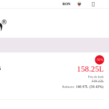
RON
-50%
158.25L
6
Preț de listă:
319.22L
160.97L (50.43%)
Reducere: