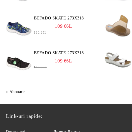
BEFADO SKATE 273X318
109.66L
130.65L
BEFADO SKATE 273X318
109.66L
130.65L
Abonare
Link-uri rapide:
Despre noi
Лични Данни