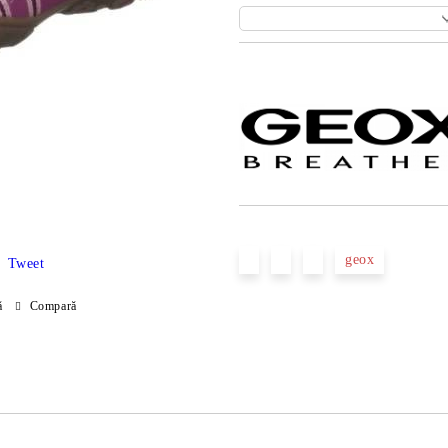
Îmi doresc
geox
Tweet
ă
Compară