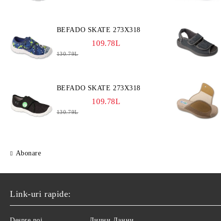
BEFADO SKATE 273X318
109.78L
130.79L
BEFADO SKATE 273X318
109.78L
130.79L
Abonare
Link-uri rapide:
Despre noi
Лични Данни