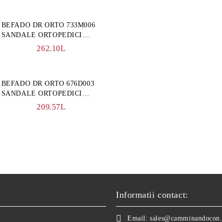
BEFADO DR ORTO 733M006
SANDALE ORTOPEDICI
BARBATI, GRI
262.10L
BEFADO DR ORTO 676D003
SANDALE ORTOPEDICI
FEMEI, BLEUMARINE
209.57L
Informatii contact:
Email:
sales@camminandocon