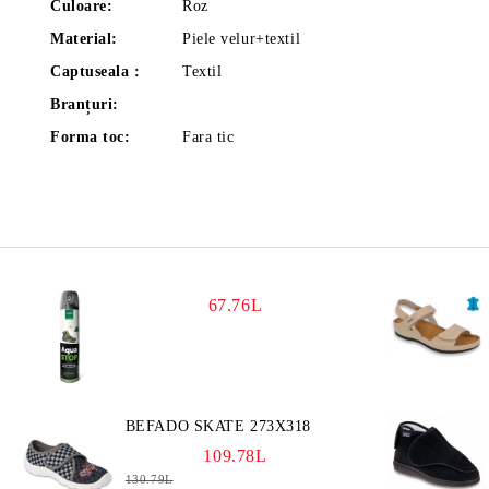
Culoare:
Roz
Material:
Piele velur+textil
Captuseala :
Textil
Branțuri:
Forma toc:
Fara tic
67.76L
BEFADO SKATE 273X318
109.78L
130.79L