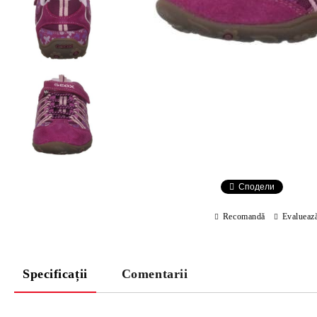
Сподели
Recomandă
Evalueaz
Specificații
Comentarii