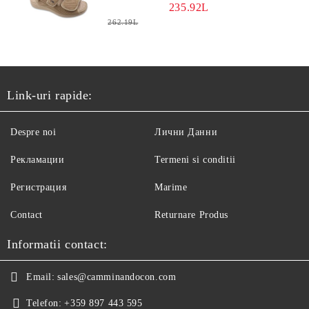
ORTOPEDICI FEMEI
235.92L
262.19L
Link-uri rapide:
Despre noi
Лични Данни
Рекламации
Termeni si conditii
Регистрация
Marime
Contact
Returnare Produs
Informatii contact:
Email:
sales@camminandocon.com
Telefon:
+359 897 443 595