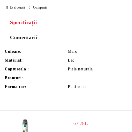
Evaluează
Compară
Specificații
Comentarii
Culoare:
Maro
Material:
Lac
Captuseala :
Piele naturala
Branțuri:
Forma toc:
Platforma
67.78L