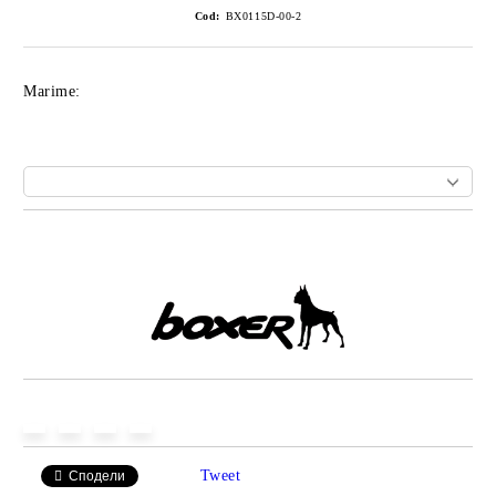
Cod:
BX0115D-00-2
Marime:
Îmi doresc
Tweet
Сподели